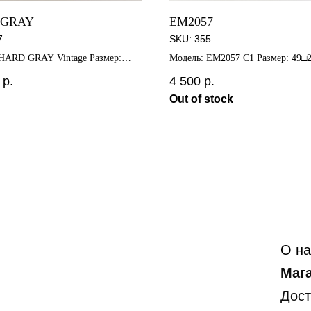
 GRAY
EM2057
7
SKU:
355
HARD GRAY Vintage Размер:
Модель: EM2057 C1 Размер: 49□2
5
р.
4 500
р.
Out of stock
О на
Маг
Дост