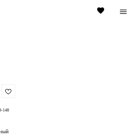
8-148
нный