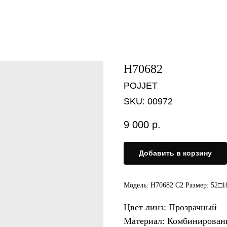
H70682
POJJET
SKU:
00972
9 000
р.
Добавить в корзину
Модель: H70682 C2 Размер: 52□1
Цвет линз: Прозрачный
Материал: Комбинирова