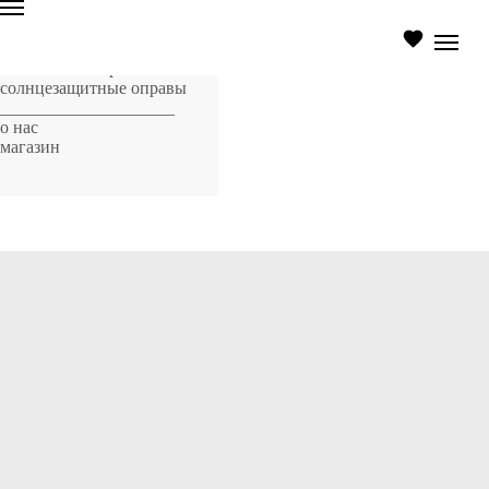
главная страница
оптические оправы
солнцезащитные оправы
____________________
о нас
магазин