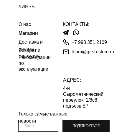
ЛИНЗЫ
О нас
КОНТАКТЫ:
Магазин
Доставка и
+7 993 351 2109
оплата
Возврат и
team@girsh-store.ru
гарантия
Рекомендации
по
эксплуатации
АДРЕС:
4-й
Сыромятнический
переулок, 1/8с8,
подъезд Е7
Только самые важные
новости
ПОДПИСАТЬСЯ