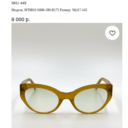
SKU:
449
Модель: MT8810 S008-189-R175 Размер: 56□17-145
8 000
р.