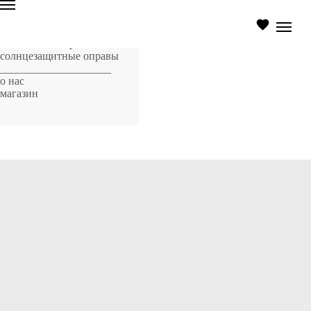
главная страница
оптические оправы
солнцезащитные оправы
____________________
о нас
магазин