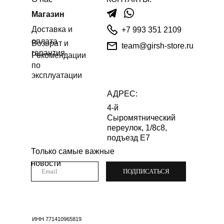
Магазин
Доставка и
+7 993 351 2109
оплата
Возврат и
team@girsh-store.ru
гарантия
Рекомендации
по
эксплуатации
АДРЕС:
4-й
Сыромятнический
переулок, 1/8с8,
подъезд Е7
Только самые важные
новости
ПОДПИСАТЬСЯ
ИНН 771410965819