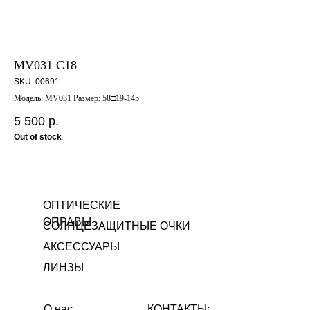
MV031 C18
50
SKU:
00691
SK
Модель: MV031 Размер: 58□19-145
508
5 500
р.
13
Out of stock
ОПТИЧЕСКИЕ
ОПРАВЫ
СОЛНЦЕЗАЩИТНЫЕ ОЧКИ
АКСЕССУАРЫ
ЛИНЗЫ
О нас
КОНТАКТЫ: