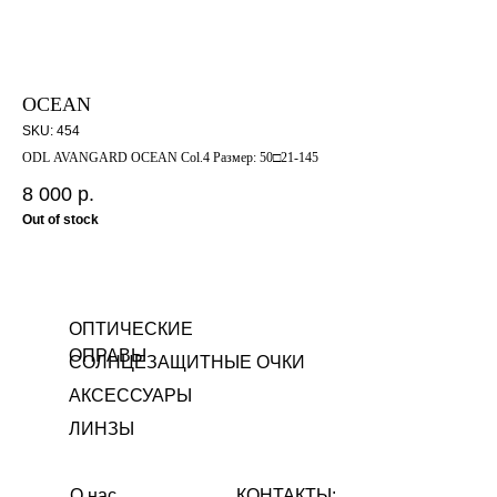
OCEAN
Y2
SKU:
454
SK
ODL AVANGARD OCEAN Col.4 Размер: 50□21-145
Мод
8 000
р.
4 
Out of stock
Out
ОПТИЧЕСКИЕ
ОПРАВЫ
СОЛНЦЕЗАЩИТНЫЕ ОЧКИ
АКСЕССУАРЫ
ЛИНЗЫ
О нас
КОНТАКТЫ: