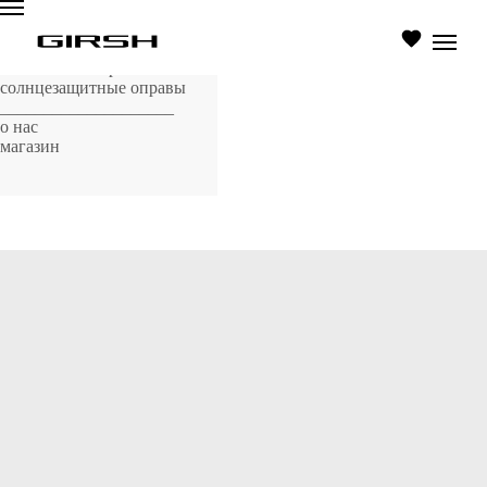
главная страница
оптические оправы
солнцезащитные оправы
____________________
о нас
магазин