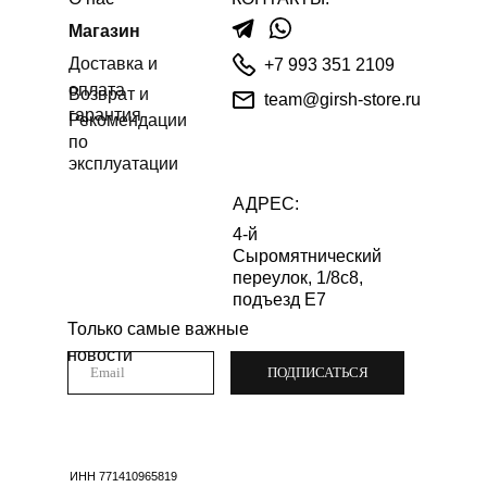
Магазин
Доставка и
+7 993 351 2109
оплата
Возврат и
team@girsh-store.ru
гарантия
Рекомендации
по
эксплуатации
АДРЕС:
4-й
Сыромятнический
переулок, 1/8с8,
подъезд Е7
Только самые важные
новости
ПОДПИСАТЬСЯ
ИНН 771410965819