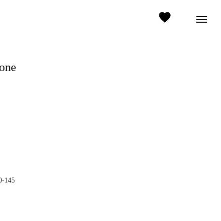
tone
0-145