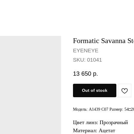
Formatic Savanna S
EYENEYE
SKU:
01041
13 650
р.
Out of stock
Модель: A1439 C07 Размер: 54□2
Цвет линз: Прозрачный
Материал: Ацетат