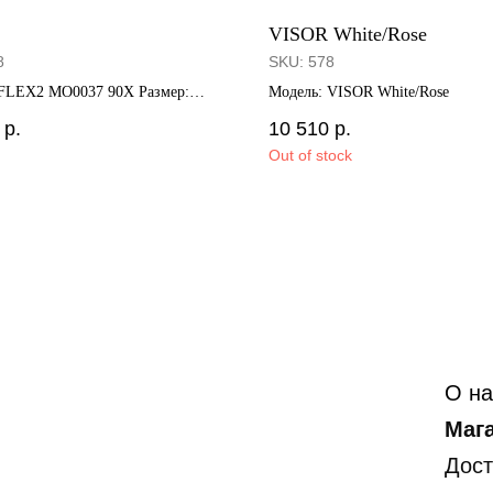
VISOR White/Rose
8
SKU:
578
 FLEX2 MO0037 90X Размер:
Модель: VISOR White/Rose
5
р.
10 510
р.
Out of stock
О на
Маг
Дост