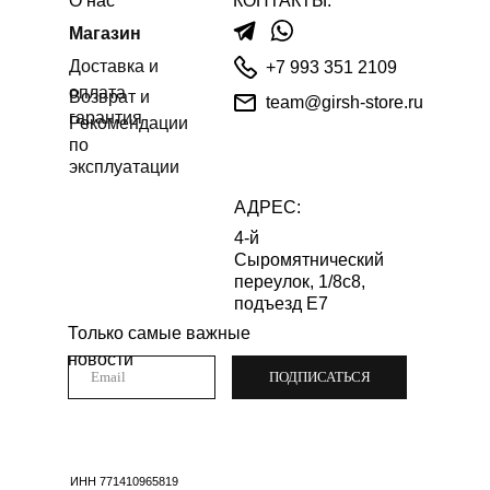
О нас
КОНТАКТЫ:
Магазин
Доставка и
+7 993 351 2109
оплата
Возврат и
team@girsh-store.ru
гарантия
Рекомендации
по
эксплуатации
АДРЕС:
4-й
Сыромятнический
переулок, 1/8с8,
подъезд Е7
Только самые важные
новости
ПОДПИСАТЬСЯ
ИНН 771410965819