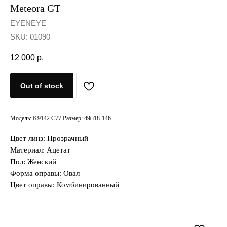
Meteora GT
EYENEYE
SKU:
01090
12 000
р.
Out of stock
Модель: K9142 C77 Размер: 49□18-146
Цвет линз: Прозрачный
Материал: Ацетат
Пол: Женский
Форма оправы: Овал
Цвет оправы: Комбинированный