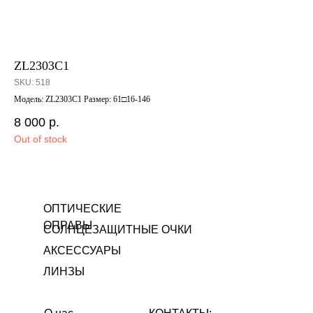
ZL2303C1
En
SKU:
518
SK
Модель: ZL2303C1 Размер: 61□16-146
Мод
8 000
р.
12
Out of stock
Out
ОПТИЧЕСКИЕ
ОПРАВЫ
СОЛНЦЕЗАЩИТНЫЕ ОЧКИ
АКСЕССУАРЫ
ЛИНЗЫ