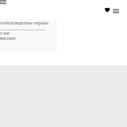
главная страница
оптические оправы
солнцезащитные оправы
____________________
о нас
магазин