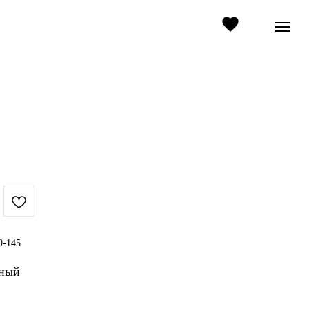
9-145
нный