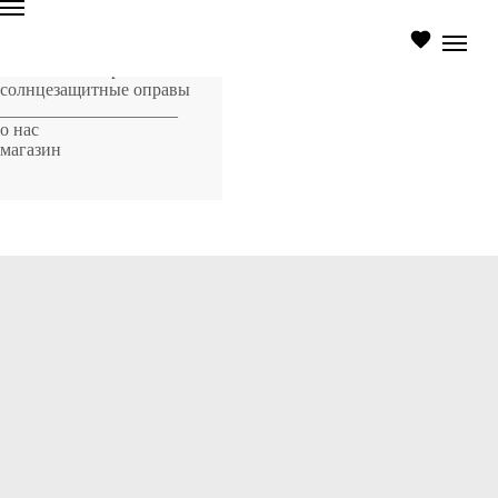
главная страница
оптические оправы
солнцезащитные оправы
____________________
о нас
магазин