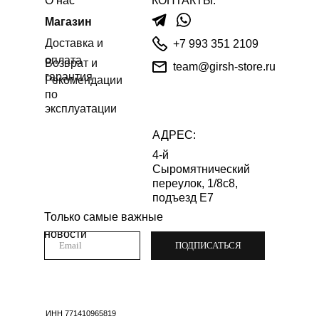
О нас
КОНТАКТЫ:
Магазин
Доставка и
+7 993 351 2109
оплата
Возврат и
team@girsh-store.ru
гарантия
Рекомендации
по
эксплуатации
АДРЕС:
4-й
Сыромятнический
переулок, 1/8с8,
подъезд Е7
Только самые важные
новости
ПОДПИСАТЬСЯ
ИНН 771410965819