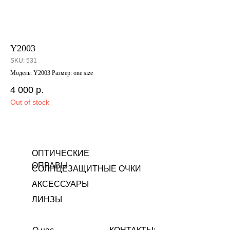
Y2003
PS
SKU:
531
SK
Модель: Y2003 Размер: one size
Мод
4 000
р.
9 
Out of stock
Out
ОПТИЧЕСКИЕ
ОПРАВЫ
СОЛНЦЕЗАЩИТНЫЕ ОЧКИ
АКСЕССУАРЫ
ЛИНЗЫ