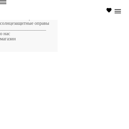
главная страница
оптические оправы
солнцезащитные оправы
____________________
о нас
магазин