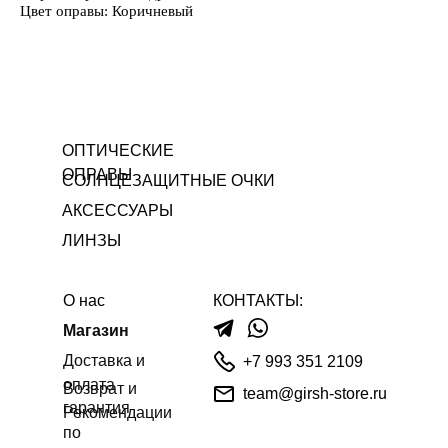
Цвет оправы: Коричневый
ОПТИЧЕСКИЕ
ОПРАВЫ
СОЛНЦЕЗАЩИТНЫЕ ОЧКИ
АКСЕССУАРЫ
ЛИНЗЫ
О нас
КОНТАКТЫ:
Магазин
Доставка и
+7 993 351 2109
оплата
Возврат и
team@girsh-store.ru
гарантия
Рекомендации
по