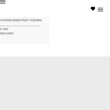
главная страница
оптические оправы
солнцезащитные оправы
____________________
о нас
магазин