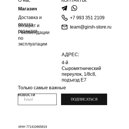
О нас
КОНТАКТЫ:
Магазин
Доставка и
+7 993 351 2109
оплата
Возврат и
team@girsh-store.ru
гарантия
Рекомендации
по
эксплуатации
АДРЕС:
4-й
Сыромятнический
переулок, 1/8с8,
подъезд Е7
Только самые важные
новости
ПОДПИСАТЬСЯ
ИНН 771410965819