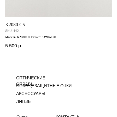
K2080 C5
17
SKU:
442
SK
Модель: K2080 C0 Размер: 53□16-150
Мод
5 500
р.
8 
Out
ОПТИЧЕСКИЕ
ОПРАВЫ
СОЛНЦЕЗАЩИТНЫЕ ОЧКИ
АКСЕССУАРЫ
ЛИНЗЫ