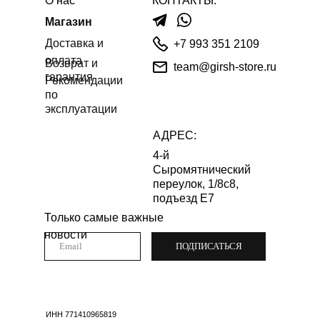
О нас
КОНТАКТЫ:
Магазин
Доставка и
+7 993 351 2109
оплата
Возврат и
team@girsh-store.ru
гарантия
Рекомендации
по
эксплуатации
АДРЕС:
4-й
Сыромятнический
переулок, 1/8с8,
подъезд Е7
Только самые важные
новости
ПОДПИСАТЬСЯ
ИНН 771410965819