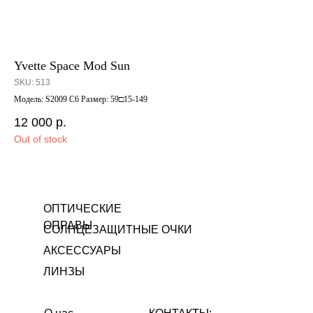
Yvette Space Mod Sun
VI
SKU:
513
SK
Модель: S2009 C6 Размер: 59□15-149
Мод
12 000
р.
10
Out of stock
Out
ОПТИЧЕСКИЕ
ОПРАВЫ
СОЛНЦЕЗАЩИТНЫЕ ОЧКИ
АКСЕССУАРЫ
ЛИНЗЫ