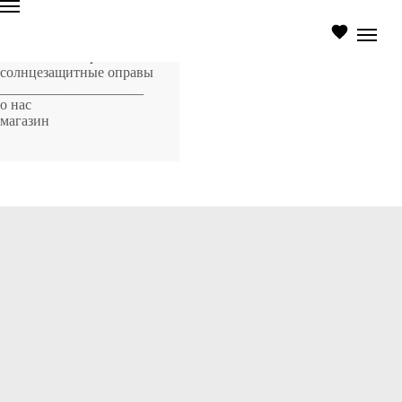
главная страница
оптические оправы
солнцезащитные оправы
____________________
о нас
магазин