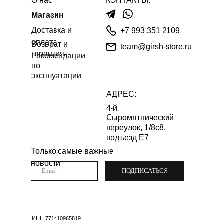
О нас
КОНТАКТЫ:
Магазин
Доставка и
+7 993 351 2109
оплата
Возврат и
team@girsh-store.ru
гарантия
Рекомендации
по
эксплуатации
АДРЕС:
4-й
Сыромятнический
переулок, 1/8с8,
подъезд Е7
Только самые важные
новости
ПОДПИСАТЬСЯ
ИНН 771410965819