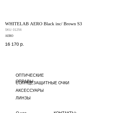
WHITELAB AERO Black inc/ Brown S3
Ja
SKU:
01256
SK
AERO
Мод
16 170
р.
14
ОПТИЧЕСКИЕ
ОПРАВЫ
СОЛНЦЕЗАЩИТНЫЕ ОЧКИ
АКСЕССУАРЫ
ЛИНЗЫ