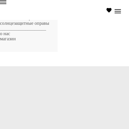
главная страница
оптические оправы
солнцезащитные оправы
____________________
о нас
магазин