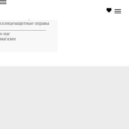
главная страница
оптические оправы
солнцезащитные оправы
____________________
о нас
магазин