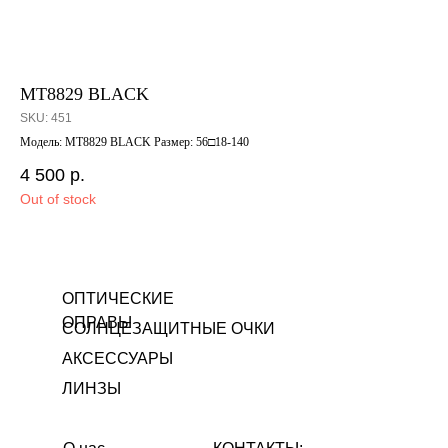
MT8829 BLACK
K2
SKU:
451
SK
Модель: MT8829 BLACK Размер: 56□18-140
Мод
4 500
р.
4 
Out of stock
Out
ОПТИЧЕСКИЕ
ОПРАВЫ
СОЛНЦЕЗАЩИТНЫЕ ОЧКИ
АКСЕССУАРЫ
ЛИНЗЫ