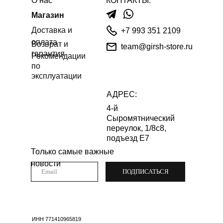
О нас
КОНТАКТЫ:
Магазин
Доставка и
+7 993 351 2109
оплата
Возврат и
team@girsh-store.ru
гарантия
Рекомендации
по
эксплуатации
АДРЕС:
4-й
Сыромятнический
переулок, 1/8с8,
подъезд Е7
Только самые важные
новости
ПОДПИСАТЬСЯ
ИНН 771410965819