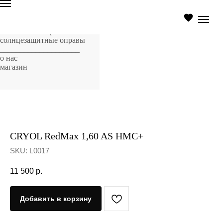
главная страница
оптические оправы
солнцезащитные оправы
____________________
о нас
магазин
CRYOL RedMax 1,60 AS HMC+
SKU:
L0017
11 500
р.
Добавить в корзину