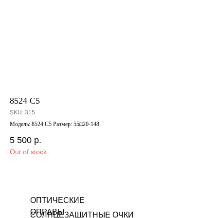
8524 C5
GL
SKU:
315
SK
Модель: 8524 C5 Размер: 55□20-148
GL6
5 500
р.
13
Out of stock
ОПТИЧЕСКИЕ
ОПРАВЫ
СОЛНЦЕЗАЩИТНЫЕ ОЧКИ