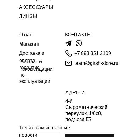
АКСЕССУАРЫ
ЛИНЗЫ
О нас
КОНТАКТЫ:
Магазин
Доставка и
+7 993 351 2109
оплата
Возврат и
team@girsh-store.ru
гарантия
Рекомендации
по
эксплуатации
АДРЕС:
4-й
Сыромятнический
переулок, 1/8с8,
подъезд Е7
Только самые важные
новости