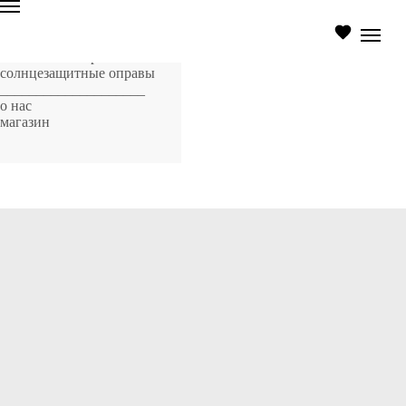
главная страница
оптические оправы
солнцезащитные оправы
____________________
о нас
магазин