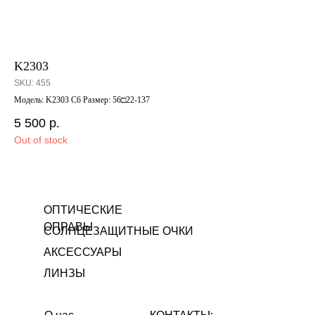
K2303
Pr
SKU:
455
SK
Модель: K2303 С6 Размер: 56□22-137
Мод
5 500
р.
15
Out of stock
Out
ОПТИЧЕСКИЕ
ОПРАВЫ
СОЛНЦЕЗАЩИТНЫЕ ОЧКИ
АКСЕССУАРЫ
ЛИНЗЫ