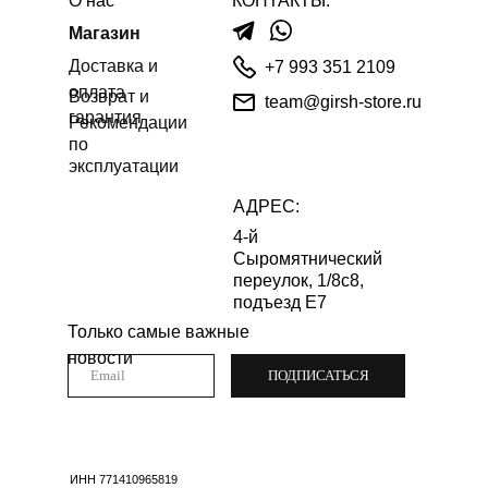
О нас
КОНТАКТЫ:
Магазин
Доставка и
+7 993 351 2109
оплата
Возврат и
team@girsh-store.ru
гарантия
Рекомендации
по
эксплуатации
АДРЕС:
4-й
Сыромятнический
переулок, 1/8с8,
подъезд Е7
Только самые важные
новости
ПОДПИСАТЬСЯ
ИНН 771410965819