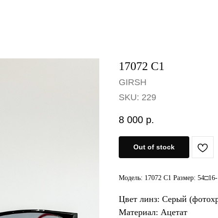
17072 C1
GIRSH
SKU:
229
8 000
р.
Out of stock
Модель: 17072 C1 Размер: 54□16
Цвет линз: Серый (фотох
Материал: Ацетат