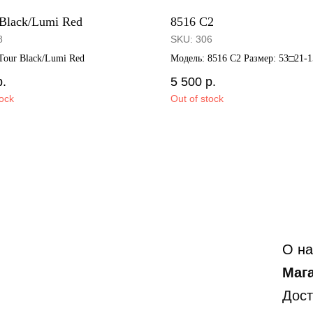
lack/Lumi Red
8516 C2
8
SKU:
306
Tour Black/Lumi Red
Модель: 8516 C2 Размер: 53□21-1
р.
5 500
р.
tock
Out of stock
О на
Маг
Дост