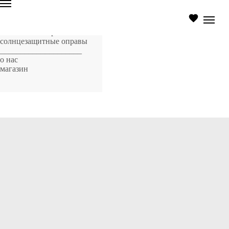
главная страница
оптические оправы
солнцезащитные оправы
____________________
о нас
магазин