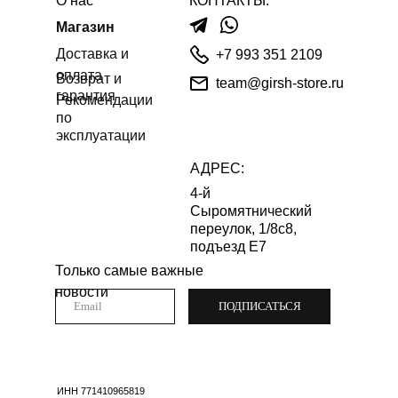
О нас
КОНТАКТЫ:
Магазин
Доставка и
+7 993 351 2109
оплата
Возврат и
team@girsh-store.ru
гарантия
Рекомендации
по
эксплуатации
АДРЕС:
4-й
Сыромятнический
переулок, 1/8с8,
подъезд Е7
Только самые важные
новости
ПОДПИСАТЬСЯ
ИНН 771410965819