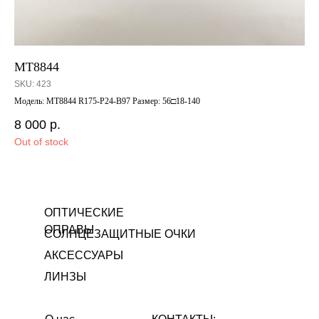
MT8844
VI
SKU:
423
SK
Модель: MT8844 R175-P24-B97 Размер: 56□18-140
Мод
8 000
р.
10
Out of stock
Out
ОПТИЧЕСКИЕ
ОПРАВЫ
СОЛНЦЕЗАЩИТНЫЕ ОЧКИ
АКСЕССУАРЫ
ЛИНЗЫ