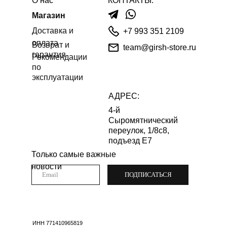
О нас
КОНТАКТЫ:
Магазин
Доставка и
+7 993 351 2109
оплата
Возврат и
team@girsh-store.ru
гарантия
Рекомендации
по
эксплуатации
АДРЕС:
4-й
Сыромятнический
переулок, 1/8с8,
подъезд Е7
Только самые важные
новости
ПОДПИСАТЬСЯ
ИНН 771410965819