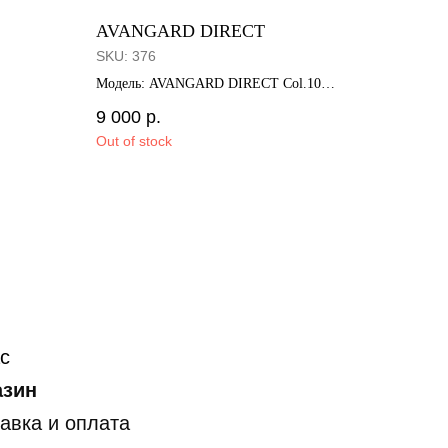
AVANGARD DIRECT
SKU:
376
Модель: AVANGARD DIRECT Col.10
Размер: 56□17-145
9 000
р.
Out of stock
с
азин
авка и оплата