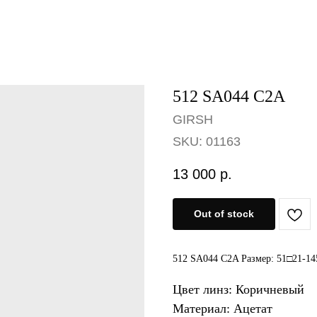
512 SA044 C2A
GIRSH
SKU:
01163
13 000
р.
Out of stock
512 SA044 C2A Размер: 51□21-14
Цвет линз: Коричневый
Материал: Ацетат