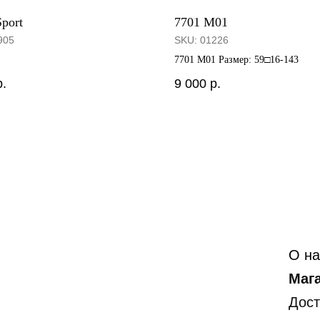
port
7701 М01
905
SKU:
01226
7701 М01 Размер: 59□16-143
р.
9 000
р.
О на
Маг
Дост