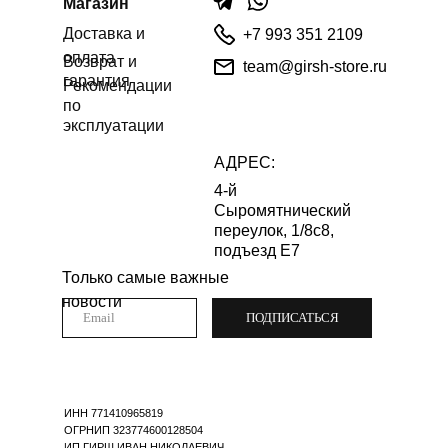
Магазин
Доставка и
+7 993 351 2109
оплата
Возврат и
team@girsh-store.ru
гарантия
Рекомендации
по
эксплуатации
АДРЕС:
4-й
Сыромятнический
переулок, 1/8с8,
подъезд Е7
Только самые важные
новости
ПОДПИСАТЬСЯ
ИНН 771410965819
ОГРНИП 323774600128504
ИП ГИРШ ИВАН НИКОЛАЕВИЧ