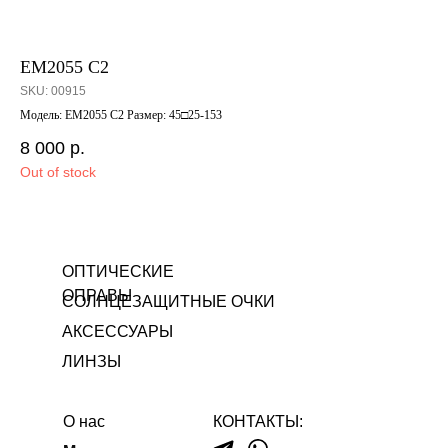
EM2055 C2
85
SKU:
00915
SK
Модель: EM2055 C2 Размер: 45□25-153
Мод
8 000
р.
5 
Out of stock
Out
ОПТИЧЕСКИЕ
ОПРАВЫ
СОЛНЦЕЗАЩИТНЫЕ ОЧКИ
АКСЕССУАРЫ
ЛИНЗЫ
О нас
КОНТАКТЫ: