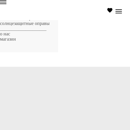
главная страница
оптические оправы
солнцезащитные оправы
____________________
о нас
магазин