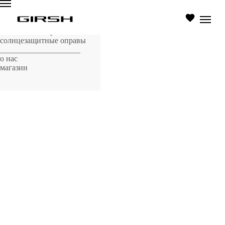
главная страница
оптические оправы
солнцезащитные оправы
____________________
о нас
магазин