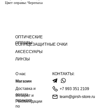
Цвет оправы: Черепаха
ОПТИЧЕСКИЕ
ОПРАВЫ
СОЛНЦЕЗАЩИТНЫЕ ОЧКИ
АКСЕССУАРЫ
ЛИНЗЫ
О нас
КОНТАКТЫ:
Магазин
Доставка и
+7 993 351 2109
оплата
Возврат и
team@girsh-store.ru
гарантия
Рекомендации
по