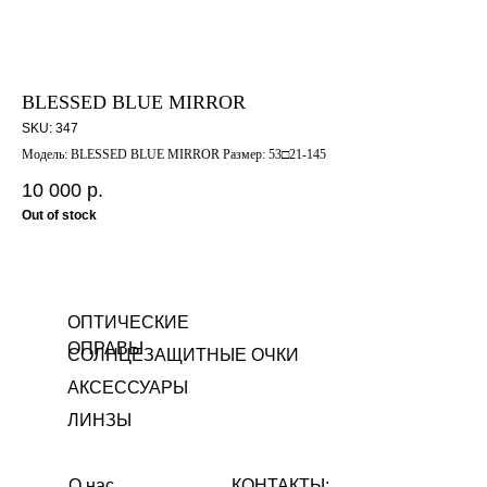
BLESSED BLUE MIRROR
88
SKU:
347
SK
Модель: BLESSED BLUE MIRROR Размер: 53□21-145
Мод
10 000
р.
5 
Out of stock
ОПТИЧЕСКИЕ
ОПРАВЫ
СОЛНЦЕЗАЩИТНЫЕ ОЧКИ
АКСЕССУАРЫ
ЛИНЗЫ
О нас
КОНТАКТЫ: