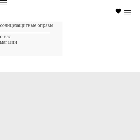
главная страница
оптические оправы
солнцезащитные оправы
____________________
о нас
магазин