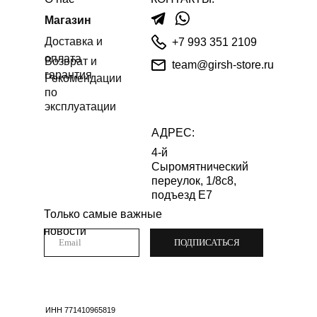
Магазин
Доставка и
+7 993 351 2109
оплата
Возврат и
team@girsh-store.ru
гарантия
Рекомендации
по
эксплуатации
АДРЕС:
4-й
Сыромятнический
переулок, 1/8с8,
подъезд Е7
Только самые важные
новости
ПОДПИСАТЬСЯ
ИНН 771410965819