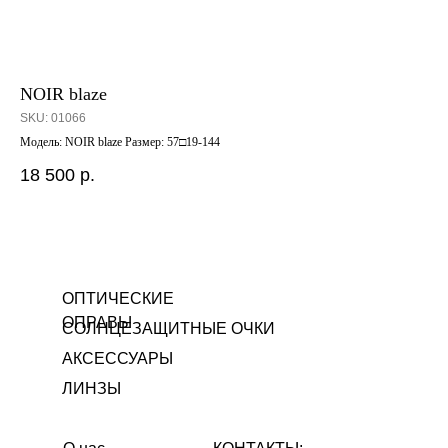
NOIR blaze
PS
SKU:
01066
SK
Модель: NOIR blaze Размер: 57□19-144
PS3
18 500
р.
9 
Out
ОПТИЧЕСКИЕ
ОПРАВЫ
СОЛНЦЕЗАЩИТНЫЕ ОЧКИ
АКСЕССУАРЫ
ЛИНЗЫ