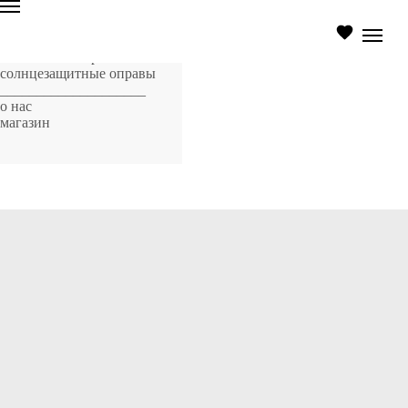
главная страница
оптические оправы
солнцезащитные оправы
____________________
о нас
магазин