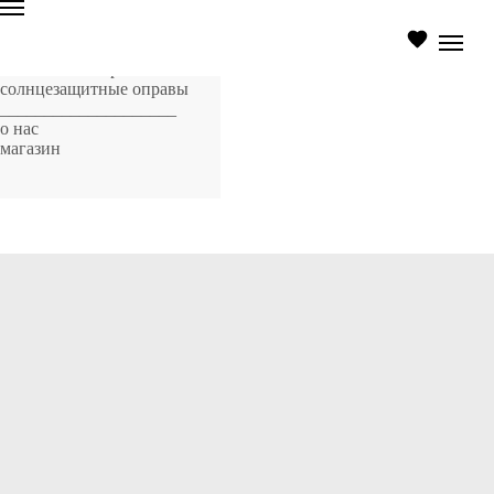
главная страница
оптические оправы
солнцезащитные оправы
____________________
о нас
магазин