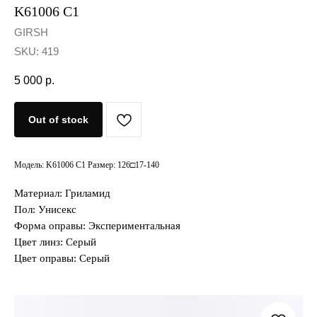
K61006 C1
GIRSH
SKU:
419
5 000
р.
Out of stock
Модель: K61006 C1 Размер: 126□17-140
Материал: Гриламид
Пол: Унисекс
Форма оправы: Экспериментальная
Цвет линз: Серый
Цвет оправы: Серый