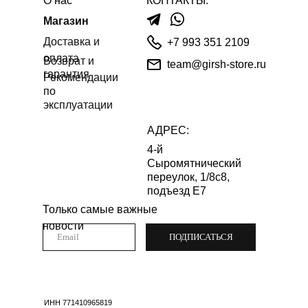
О нас
КОНТАКТЫ:
Магазин
Доставка и
+7 993 351 2109
оплата
Возврат и
team@girsh-store.ru
гарантия
Рекомендации
по
эксплуатации
АДРЕС:
4-й
Сыромятнический
переулок, 1/8с8,
подъезд Е7
Только самые важные
новости
ПОДПИСАТЬСЯ
ИНН 771410965819