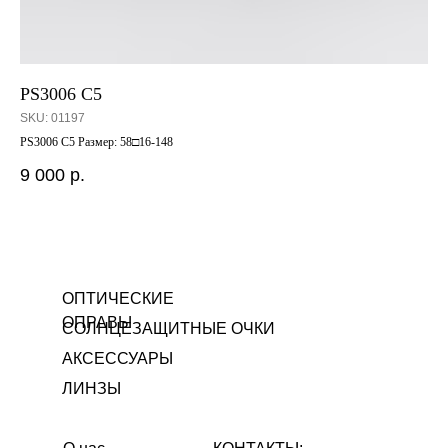
PS3006 C5
WH
SKU:
01197
SK
PS3006 C5 Размер: 58□16-148
Ico
9 000
р.
12
Out
ОПТИЧЕСКИЕ
ОПРАВЫ
СОЛНЦЕЗАЩИТНЫЕ ОЧКИ
АКСЕССУАРЫ
ЛИНЗЫ