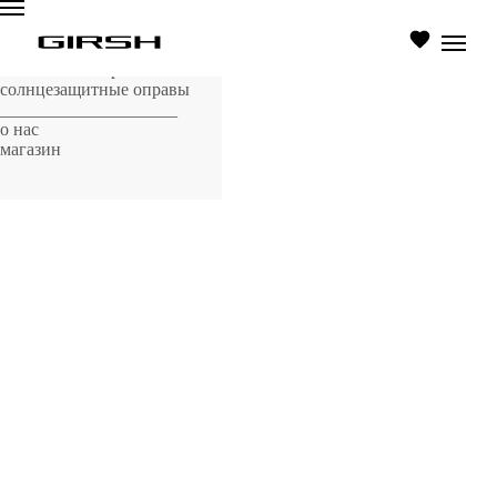
главная страница
оптические оправы
солнцезащитные оправы
____________________
о нас
магазин