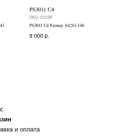
PS3011 C4
SKU:
01198
145
PS3011 C4 Размер: 61□15-140
9 000
р.
с
азин
авка и оплата