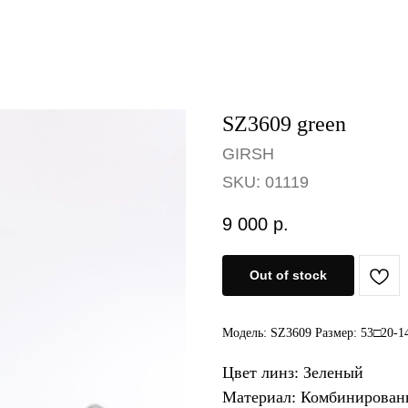
SZ3609 green
GIRSH
SKU:
01119
9 000
р.
Out of stock
Модель: SZ3609 Размер: 53□20-1
Цвет линз: Зеленый
Материал: Комбинирова