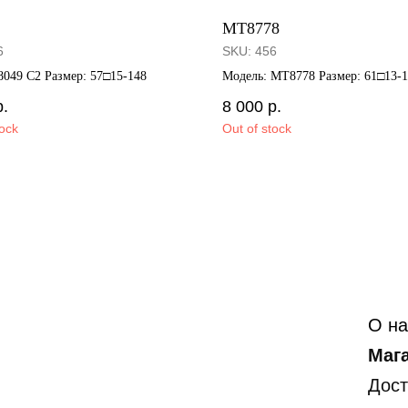
MT8778
6
SKU:
456
8049 C2 Размер: 57□15-148
Модель: MT8778 Размер: 61□13-
р.
8 000
р.
tock
Out of stock
О на
Маг
Дост