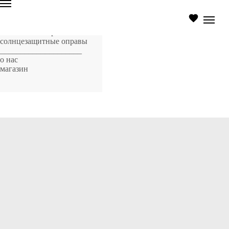
главная страница
оптические оправы
солнцезащитные оправы
____________________
о нас
магазин