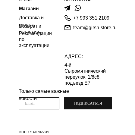
Магазин
Доставка и
+7 993 351 2109
оплата
Возврат и
team@girsh-store.ru
гарантия
Рекомендации
по
эксплуатации
АДРЕС:
4-й
Сыромятнический
переулок, 1/8с8,
подъезд Е7
Только самые важные
новости
ПОДПИСАТЬСЯ
ИНН 771410965819