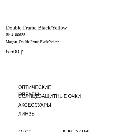
Double Frame Black/Yellow
WH
SKU:
00628
SK
Модель: Double Frame Black/Yellow
Ico
5 500
р.
12
ОПТИЧЕСКИЕ
ОПРАВЫ
СОЛНЦЕЗАЩИТНЫЕ ОЧКИ
АКСЕССУАРЫ
ЛИНЗЫ
О нас
КОНТАКТЫ: