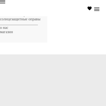
главная страница
оптические оправы
солнцезащитные оправы
____________________
о нас
магазин