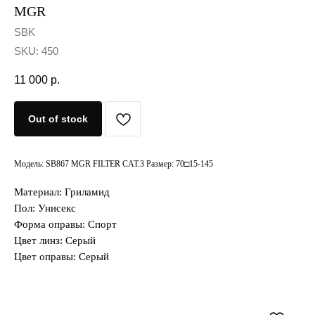
MGR
SBK
SKU:
450
11 000
р.
Out of stock
Модель: SB867 MGR FILTER CAT.3 Размер: 70□15-145
Материал: Гриламид
Пол: Унисекс
Форма оправы: Спорт
Цвет линз: Серый
Цвет оправы: Серый