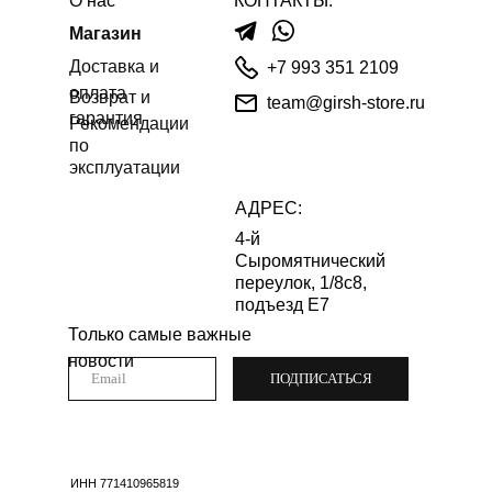
О нас
КОНТАКТЫ:
Магазин
Доставка и
+7 993 351 2109
оплата
Возврат и
team@girsh-store.ru
гарантия
Рекомендации
по
эксплуатации
АДРЕС:
4-й
Сыромятнический
переулок, 1/8с8,
подъезд Е7
Только самые важные
новости
ПОДПИСАТЬСЯ
ИНН 771410965819