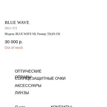
BLUE WAVE
B
SKU:
372
SK
Модель: BLUE WAVE SIL Размер: 55□19-150
Мод
30 000
р.
8 
Out of stock
Out
ОПТИЧЕСКИЕ
ОПРАВЫ
СОЛНЦЕЗАЩИТНЫЕ ОЧКИ
АКСЕССУАРЫ
ЛИНЗЫ