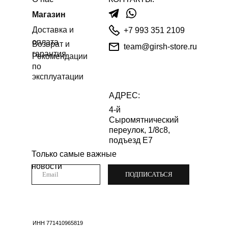
Магазин
Доставка и
+7 993 351 2109
оплата
Возврат и
team@girsh-store.ru
гарантия
Рекомендации
по
эксплуатации
АДРЕС:
4-й
Сыромятнический
переулок, 1/8с8,
подъезд Е7
Только самые важные
новости
ПОДПИСАТЬСЯ
ИНН 771410965819