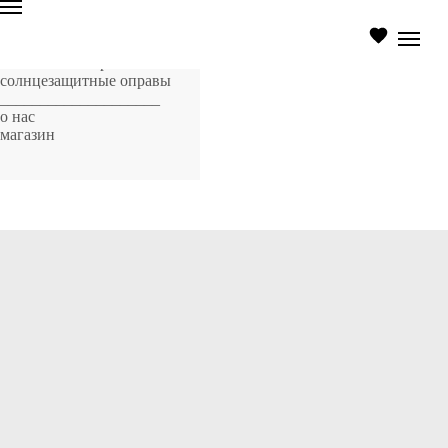
главная страница
оптические оправы
солнцезащитные оправы
____________________
о нас
магазин