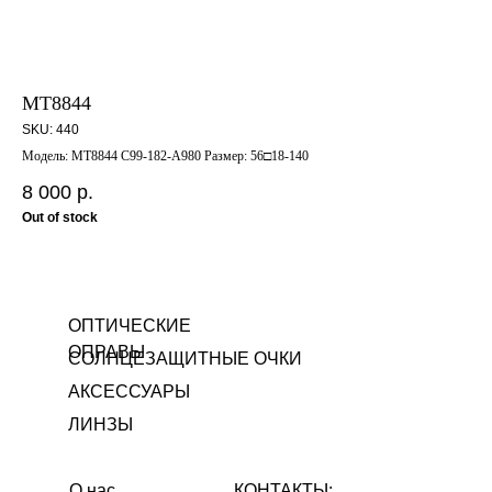
MT8844
K2
SKU:
440
SK
Модель: MT8844 C99-182-A980 Размер: 56□18-140
Мод
8 000
р.
4 
Out of stock
ОПТИЧЕСКИЕ
ОПРАВЫ
СОЛНЦЕЗАЩИТНЫЕ ОЧКИ
АКСЕССУАРЫ
ЛИНЗЫ
О нас
КОНТАКТЫ: