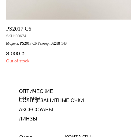
PS2017 C6
77
SKU:
00674
SK
Модель: PS2017 C6 Размер: 56□18-143
770
8 000
р.
9 
Out of stock
ОПТИЧЕСКИЕ
ОПРАВЫ
СОЛНЦЕЗАЩИТНЫЕ ОЧКИ
АКСЕССУАРЫ
ЛИНЗЫ