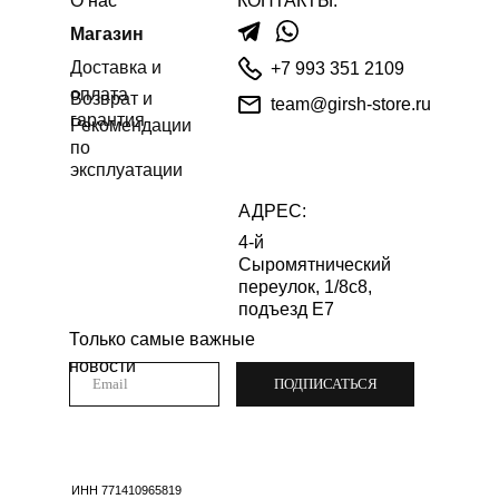
О нас
КОНТАКТЫ:
Магазин
Доставка и
+7 993 351 2109
оплата
Возврат и
team@girsh-store.ru
гарантия
Рекомендации
по
эксплуатации
АДРЕС:
4-й
Сыромятнический
переулок, 1/8с8,
подъезд Е7
Только самые важные
новости
ПОДПИСАТЬСЯ
ИНН 771410965819