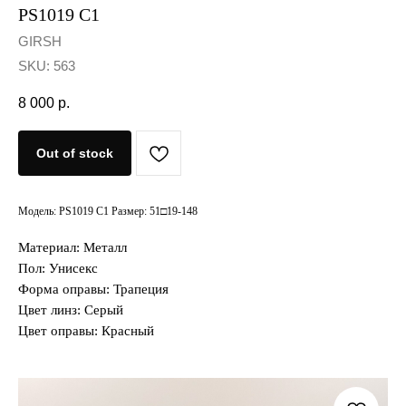
PS1019 C1
GIRSH
SKU:
563
8 000
р.
Out of stock
Модель: PS1019 C1 Размер: 51□19-148
Материал: Металл
Пол: Унисекс
Форма оправы: Трапеция
Цвет линз: Серый
Цвет оправы: Красный