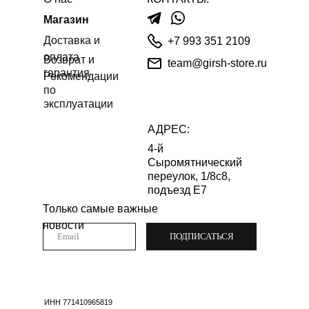
Магазин
Доставка и
+7 993 351 2109
оплата
Возврат и
team@girsh-store.ru
гарантия
Рекомендации
по
эксплуатации
АДРЕС:
4-й
Сыромятнический
переулок, 1/8с8,
подъезд Е7
Только самые важные
новости
ПОДПИСАТЬСЯ
ИНН 771410965819