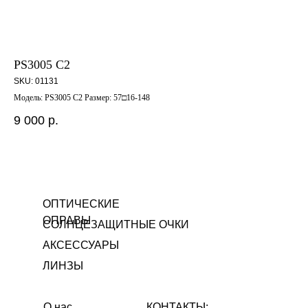
PS3005 C2
M
SKU:
01131
SK
Модель: PS3005 C2 Размер: 57□16-148
Мод
9 000
р.
5 
Out
ОПТИЧЕСКИЕ
ОПРАВЫ
СОЛНЦЕЗАЩИТНЫЕ ОЧКИ
АКСЕССУАРЫ
ЛИНЗЫ
О нас
КОНТАКТЫ: