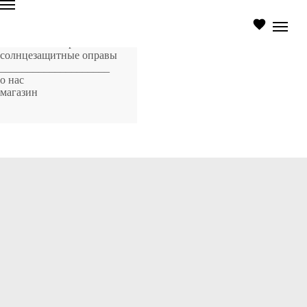
главная страница
оптические оправы
солнцезащитные оправы
____________________
о нас
магазин