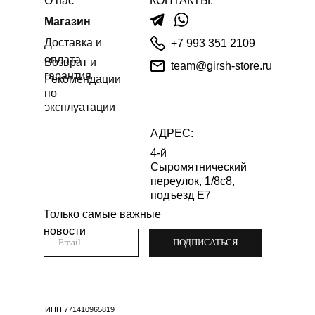
О нас
КОНТАКТЫ:
Магазин
Доставка и
+7 993 351 2109
оплата
Возврат и
team@girsh-store.ru
гарантия
Рекомендации
по
эксплуатации
АДРЕС:
4-й
Сыромятнический
переулок, 1/8с8,
подъезд Е7
Только самые важные
новости
ПОДПИСАТЬСЯ
ИНН 771410965819