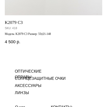
K2079 C3
FJ
SKU:
418
SK
Модель: K2079 C3 Размер: 55□21-148
Мод
4 500
р.
12
Out
ОПТИЧЕСКИЕ
ОПРАВЫ
СОЛНЦЕЗАЩИТНЫЕ ОЧКИ
АКСЕССУАРЫ
ЛИНЗЫ