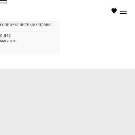
главная страница
оптические оправы
солнцезащитные оправы
____________________
о нас
магазин