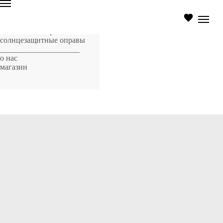
главная страница
оптические оправы
солнцезащитные оправы
____________________
о нас
магазин