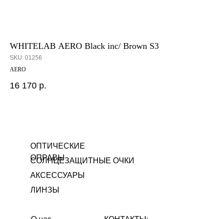
WHITELAB AERO Black inc/ Brown S3
G
SKU:
01256
SK
AERO
Мод
16 170
р.
12
ОПТИЧЕСКИЕ
ОПРАВЫ
СОЛНЦЕЗАЩИТНЫЕ ОЧКИ
АКСЕССУАРЫ
ЛИНЗЫ