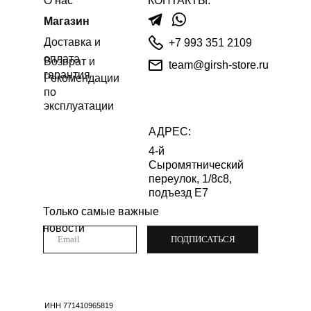
О нас
КОНТАКТЫ:
Магазин
Доставка и
+7 993 351 2109
оплата
Возврат и
team@girsh-store.ru
гарантия
Рекомендации
по
эксплуатации
АДРЕС:
4-й
Сыромятнический
переулок, 1/8с8,
подъезд Е7
Только самые важные
новости
ПОДПИСАТЬСЯ
ИНН 771410965819